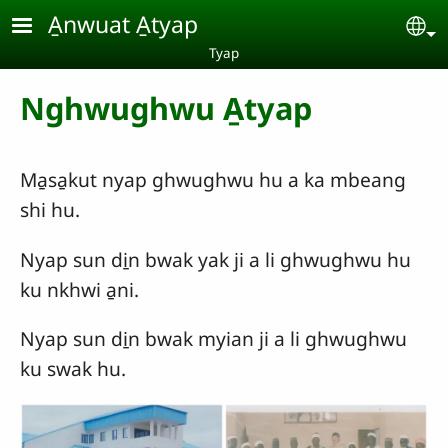
Skip to main content
A̱nwuat A̱tyap
Se
Tyap
Nghwughwu A̱tyap
Ma̱sa̱kut nyap ghwughwu hu a ka mbeang
shi hu.
Nyap sun di̱n bwak yak ji a li ghwughwu hu
ku nkhwi a̱ni.
Nyap sun di̱n bwak myian ji a li ghwughwu
ku swak hu.